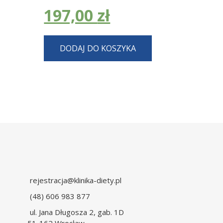
cena
Aktualna
197,00
zł
wynosiła:
cena
DODAJ DO KOSZYKA
997,00 zł.
wynosi:
197,00 zł.
rejestracja@klinika-diety.pl
(48) 606 983 877
ul. Jana Długosza 2, gab. 1D
51-162 Wrocław