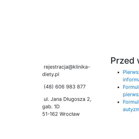
Przed 
rejestracja@klinika-
Pierws
diety.pl
inform
(48) 606 983 877
Formul
pierws
ul. Jana Długosza 2,
Formul
gab. 1D
autyzm
51-162 Wrocław