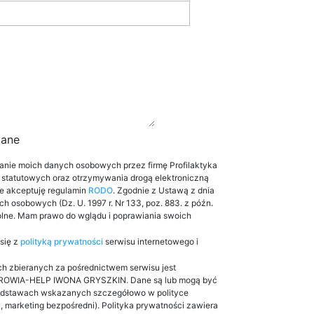
gane
nie moich danych osobowych przez firmę Profilaktyka
 statutowych oraz otrzymywania drogą elektroniczną
że akceptuję regulamin
RODO
. Zgodnie z Ustawą z dnia
ych osobowych (Dz. U. 1997 r. Nr 133, poz. 883. z późn.
olne. Mam prawo do wglądu i poprawiania swoich
się z
polityką prywatności
serwisu internetowego i
h zbieranych za pośrednictwem serwisu jest
OWIA-HELP IWONA GRYSZKIN. Dane są lub mogą być
odstawach wskazanych szczegółowo w polityce
, marketing bezpośredni). Polityka prywatności zawiera