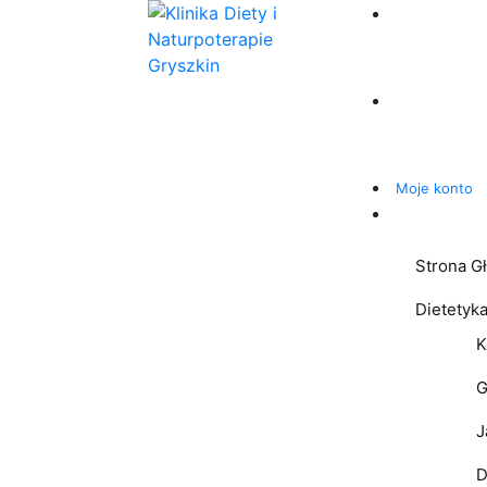
Moje konto
Strona G
Dietetyk
K
G
J
D