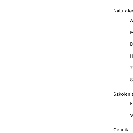
Naturote
A
M
B
H
Z
S
Szkoleni
K
W
Cennik