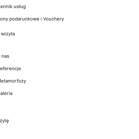
ennik usług
ony podarunkowe i Vouchery
 wizyta
 nas
eferencje
etamorfozy
aleria
zytę