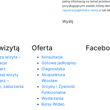
pełną informację na temat przetw
przysługującymi osobie, której da
rejestracja@klinika-diety.pl
lub te
wizytą
Oferta
Faceb
za wizyta –
Konsultacje
acje
Gotowe jadłospisy
arz
Diagnostyka
zej wizyty
Akupunktura
arz –
Wrocław
, zaburzenia
Grzyby i Żywność
Funkcionalna
Wydarzenia
Kursy Wideo