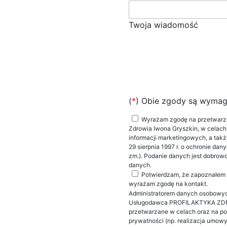
Twoja wiadomość
(
*
) Obie zgody są wyma
Wyrażam zgodę na przetwarza
Zdrowia Iwona Gryszkin, w celach
informacji marketingowych, a tak
29 sierpnia 1997 r. o ochronie dan
zm.). Podanie danych jest dobrow
danych.
Potwierdzam, że zapoznałem 
wyrażam zgodę na kontakt.
Administratorem danych osobowyc
Usługodawca PROFILAKTYKA ZDR
przetwarzane w celach oraz na p
prywatności (np. realizacja umowy