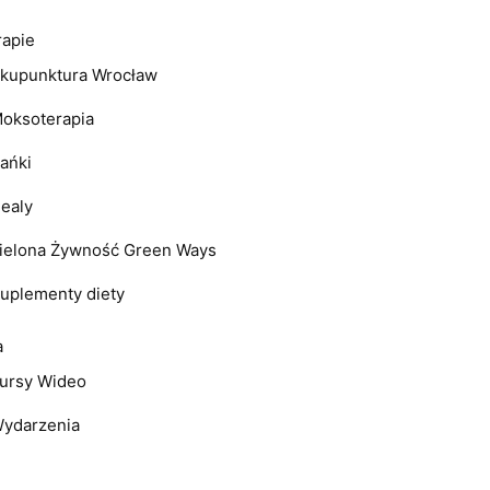
rapie
kupunktura Wrocław
oksoterapia
ańki
ealy
ielona Żywność Green Ways
uplementy diety
a
ursy Wideo
ydarzenia