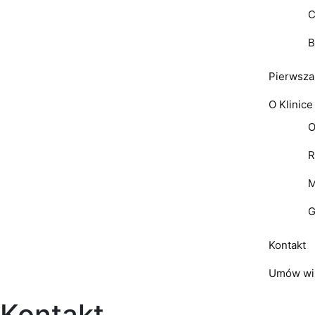
C
B
Pierwsza
O Klinice
O
R
M
G
Kontakt
Umów wi
Kontakt