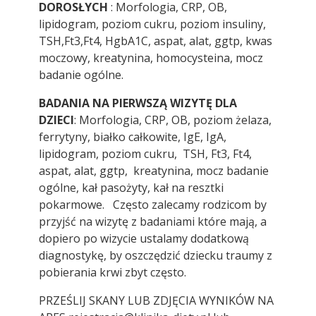
DOROSŁYCH
: Morfologia, CRP, OB,
lipidogram, poziom cukru, poziom insuliny,
TSH,Ft3,Ft4, HgbA1C, aspat, alat, ggtp, kwas
moczowy, kreatynina, homocysteina, mocz
badanie ogólne.
BADANIA NA PIERWSZĄ WIZYTĘ DLA
DZIECI
: Morfologia, CRP, OB, poziom żelaza,
ferrytyny, białko całkowite, IgE, IgA,
lipidogram, poziom cukru, TSH, Ft3, Ft4,
aspat, alat, ggtp, kreatynina, mocz badanie
ogólne, kał pasożyty, kał na resztki
pokarmowe. Często zalecamy rodzicom by
przyjść na wizytę z badaniami które mają, a
dopiero po wizycie ustalamy dodatkową
diagnostykę, by oszczędzić dziecku traumy z
pobierania krwi zbyt często.
PRZEŚLIJ SKANY LUB ZDJĘCIA WYNIKÓW NA