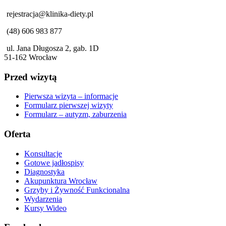
rejestracja@klinika-diety.pl
(48) 606 983 877
ul. Jana Długosza 2, gab. 1D
51-162 Wrocław
Przed wizytą
Pierwsza wizyta – informacje
Formularz pierwszej wizyty
Formularz – autyzm, zaburzenia
Oferta
Konsultacje
Gotowe jadłospisy
Diagnostyka
Akupunktura Wrocław
Grzyby i Żywność Funkcionalna
Wydarzenia
Kursy Wideo