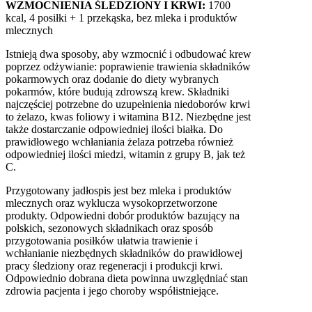
WZMOCNIENIA ŚLEDZIONY I KRWI:
1700
kcal, 4 posiłki + 1 przekąska, bez mleka i produktów
mlecznych
Istnieją dwa sposoby, aby wzmocnić i odbudować krew
poprzez odżywianie: poprawienie trawienia składników
pokarmowych oraz dodanie do diety wybranych
pokarmów, które budują zdrowszą krew. Składniki
najczęściej potrzebne do uzupełnienia niedoborów krwi
to żelazo, kwas foliowy i witamina B12. Niezbędne jest
także dostarczanie odpowiedniej ilości białka. Do
prawidłowego wchłaniania żelaza potrzeba również
odpowiedniej ilości miedzi, witamin z grupy B, jak też
C.
Przygotowany jadłospis jest bez mleka i produktów
mlecznych oraz wyklucza wysokoprzetworzone
produkty. Odpowiedni dobór produktów bazujący na
polskich, sezonowych składnikach oraz sposób
przygotowania posiłków ułatwia trawienie i
wchłanianie niezbędnych składników do prawidłowej
pracy śledziony oraz regeneracji i produkcji krwi.
Odpowiednio dobrana dieta powinna uwzględniać stan
zdrowia pacjenta i jego choroby współistniejące.