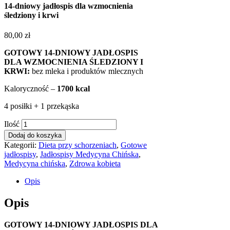
14-dniowy jadłospis dla wzmocnienia
śledziony i krwi
80,00
zł
GOTOWY 14-DNIOWY JADŁOSPIS
DLA WZMOCNIENIA ŚLEDZIONY I
KRWI:
bez mleka i produktów mlecznych
Kaloryczność –
1700 kcal
4 posiłki + 1 przekąska
Ilość
Dodaj do koszyka
Kategorii:
Dieta przy schorzeniach
,
Gotowe
jadłospisy
,
Jadłospisy Medycyna Chińska
,
Medycyna chińska
,
Zdrowa kobieta
Opis
Opis
GOTOWY 14-DNIOWY JADŁOSPIS DLA