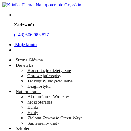
Zadzwoń:
(+48) 606 983 877
Moje konto
Strona Główna
Dietetyka
Konsultacje dietetyczne
Gotowe jadłospisy
Jadłospisy indywidualne
Diagnostyka
Naturoterapie
Akupunktura Wrocław
Moksoterapia
Bańki
Healy
Zielona Żywność Green Ways
Suplementy diety
Szkolenia