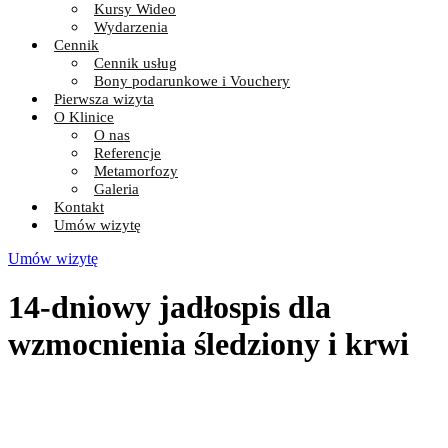
Kursy Wideo
Wydarzenia
Cennik
Cennik usług
Bony podarunkowe i Vouchery
Pierwsza wizyta
O Klinice
O nas
Referencje
Metamorfozy
Galeria
Kontakt
Umów wizytę
Umów wizytę
14-dniowy jadłospis dla
wzmocnienia śledziony i krwi