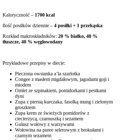
Kaloryczność –
1700 kcal
Ilość posiłków dziennie –
4 posiłki + 1 przekąska
Rozkład makroskładników:
20 % białko, 40 %
tłuszcze, 40 % węglowodany
Przykładowe przepisy w diecie:
Pieczona owsianka a’la szarlotka
Congee z masłem migdałowym, jagodami goji i
miodem
Omlet ze szpinakiem, pomidorkami i pestkami
dyni
Zupa z piersią kurczaka, fasolką mung i zielonym
groszkiem
Zupa krem ze świeżych pomidorów z
ciecierzycą, czarnuszką i sezamem
Gulasz wołowy z warzywami
Wołowina na puree selerowym z brokułami i
czarnym sezamem