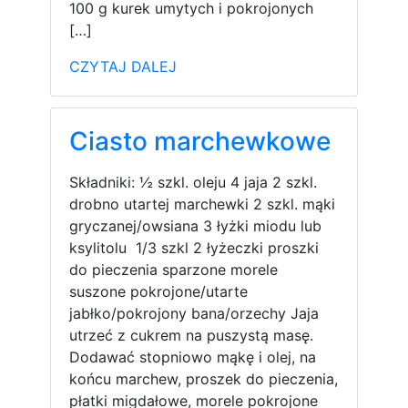
100 g kurek umytych i pokrojonych
[…]
CZYTAJ DALEJ
Ciasto marchewkowe
Składniki: ½ szkl. oleju 4 jaja 2 szkl.
drobno utartej marchewki 2 szkl. mąki
gryczanej/owsiana 3 łyżki miodu lub
ksylitolu 1/3 szkl 2 łyżeczki proszki
do pieczenia sparzone morele
suszone pokrojone/utarte
jabłko/pokrojony bana/orzechy Jaja
utrzeć z cukrem na puszystą masę.
Dodawać stopniowo mąkę i olej, na
końcu marchew, proszek do pieczenia,
płatki migdałowe, morele pokrojone